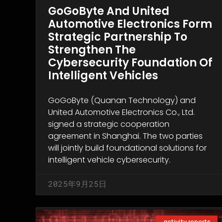
GoGoByte And United
Automotive Electronics Form
Strategic Partnership To
Strengthen The
Cybersecurity Foundation Of
Intelligent Vehicles
GoGoByte (Quanan Technology) and
United Automotive Electronics Co., Ltd.
signed a strategic cooperation
agreement in Shanghai. The two parties
will jointly build foundational solutions for
intelligent vehicle cybersecurity.
2025年9月25日
activity reports