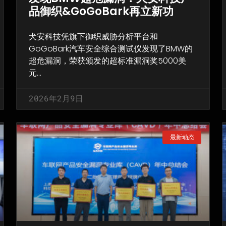
品御织&GoGoBark再立新功
犬安科技凭旗下御织威胁分析平台和
GoGoBark汽车安全综合测试仪发现了BMW的
超危漏洞，荣获颁发的超标准漏洞奖5000美
元…
2026年2月9日
最新动态