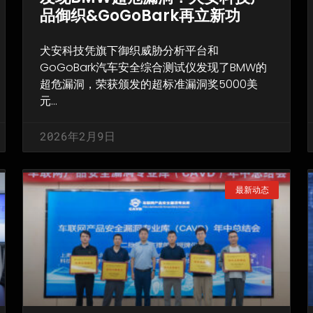
品御织&GoGoBark再立新功
犬安科技凭旗下御织威胁分析平台和
GoGoBark汽车安全综合测试仪发现了BMW的
超危漏洞，荣获颁发的超标准漏洞奖5000美
元…
2026年2月9日
最新动态