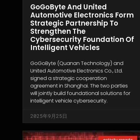
GoGoByte And United
Automotive Electronics Form
Strategic Partnership To
Strengthen The
Cybersecurity Foundation Of
Intelligent Vehicles
GoGoByte (Quanan Technology) and
United Automotive Electronics Co., Ltd.
signed a strategic cooperation
agreement in Shanghai. The two parties
will jointly build foundational solutions for
intelligent vehicle cybersecurity.
2025年9月25日
activity reports