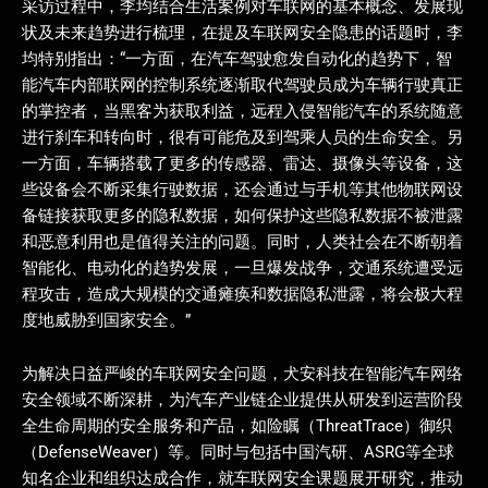
采访过程中，李均结合生活案例对车联网的基本概念、发展现
状及未来趋势进行梳理，在提及车联网安全隐患的话题时，李
均特别指出：“一方面，在汽车驾驶愈发自动化的趋势下，智
能汽车内部联网的控制系统逐渐取代驾驶员成为车辆行驶真正
的掌控者，当黑客为获取利益，远程入侵智能汽车的系统随意
进行刹车和转向时，很有可能危及到驾乘人员的生命安全。另
一方面，车辆搭载了更多的传感器、雷达、摄像头等设备，这
些设备会不断采集行驶数据，还会通过与手机等其他物联网设
备链接获取更多的隐私数据，如何保护这些隐私数据不被泄露
和恶意利用也是值得关注的问题。同时，人类社会在不断朝着
智能化、电动化的趋势发展，一旦爆发战争，交通系统遭受远
程攻击，造成大规模的交通瘫痪和数据隐私泄露，将会极大程
度地威胁到国家安全。”
为解决日益严峻的车联网安全问题，犬安科技在智能汽车网络
安全领域不断深耕，为汽车产业链企业提供从研发到运营阶段
全生命周期的安全服务和产品，如险瞩（ThreatTrace）御织
（DefenseWeaver）等。同时与包括中国汽研、ASRG等全球
知名企业和组织达成合作，就车联网安全课题展开研究，推动