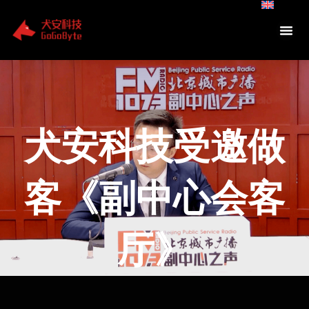
Skip
to
content
犬安科技受邀做
客《副中心会客
厅》