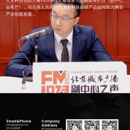
犬安科技创始人兼CEO李均受邀做客大型融媒体栏目《副中心
会客厅》，与主持人共同讨论犬安科技自研产品如何助力网安
产业创新发展...
Email&Phone
Company
Address
info@gogobyte.com
010-64180566
#5 Dongfeng South