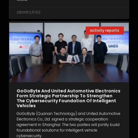
2026年2月9日
activity reports
GoGoByte And United Automotive Electronics
Form Strategic Partnership To Strengthen
The Cybersecurity Foundation Of Intelligent
Vehicles
GoGoByte (Quanan Technology) and United Automotive
Electronics Co., Ltd. signed a strategic cooperation
agreement in Shanghai. The two parties will jointly build
foundational solutions for intelligent vehicle
cybersecurity.