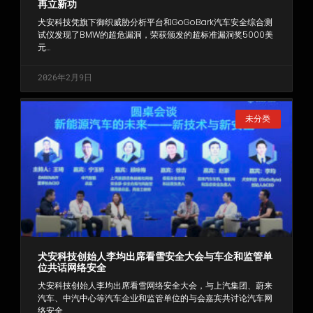
再立新功
犬安科技凭旗下御织威胁分析平台和GoGoBark汽车安全综合测
试仪发现了BMW的超危漏洞，荣获颁发的超标准漏洞奖5000美
元…
2026年2月9日
未分类
犬安科技创始人李均出席看雪安全大会与车企和监管单
位共话网络安全
犬安科技创始人李均出席看雪网络安全大会，与上汽集团、蔚来
汽车、中汽中心等汽车企业和监管单位的与会嘉宾共讨论汽车网
络安全