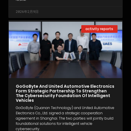
2026年2月9日
activity reports
GoGoByte And United Automotive Electronics
Form Strategic Partnership To Strengthen
The Cybersecurity Foundation Of Intelligent
Vehicles
GoGoByte (Quanan Technology) and United Automotive
Electronics Co., Ltd. signed a strategic cooperation
agreement in Shanghai. The two parties will jointly build
foundational solutions for intelligent vehicle
cybersecurity.