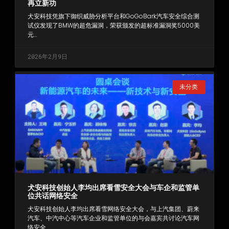
再立新功
犬安科技凭旗下御织威胁分析平台和GoGoBark汽车安全综合测
试仪发现了BMW的超危漏洞，荣获颁发的超标准漏洞奖5000美
元…
2026年2月9日
未分类
犬安科技创始人李均出席看雪安全大会与车企和监管单
位共话网络安全
犬安科技创始人李均出席看雪网络安全大会，与上汽集团、蔚来
汽车、中汽中心等汽车企业和监管单位的与会嘉宾共讨论汽车网
络安全