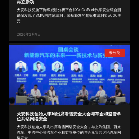
再立新功
犬安科技凭旗下御织威胁分析平台和GoGoBark汽车安全综合测
试仪发现了BMW的超危漏洞，荣获颁发的超标准漏洞奖5000美
元…
2026年2月9日
未分类
犬安科技创始人李均出席看雪安全大会与车企和监管单
位共话网络安全
犬安科技创始人李均出席看雪网络安全大会，与上汽集团、蔚来
汽车、中汽中心等汽车企业和监管单位的与会嘉宾共讨论汽车网
络安全