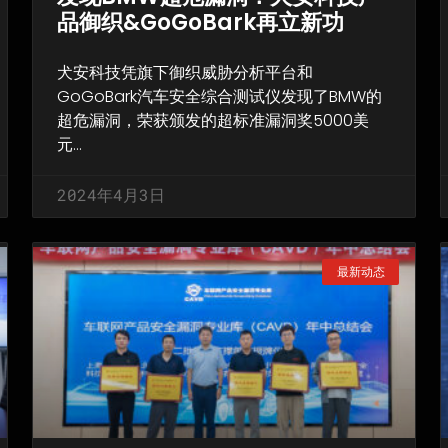
品御织&GoGoBark再立新功
犬安科技凭旗下御织威胁分析平台和
GoGoBark汽车安全综合测试仪发现了BMW的
超危漏洞，荣获颁发的超标准漏洞奖5000美
元…
2024年4月3日
最新动态