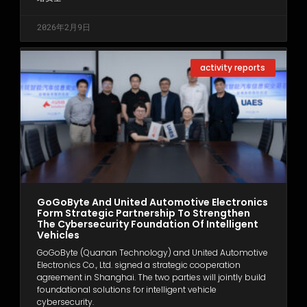
2026年2月9日
activity reports
GoGoByte And United Automotive Electronics
Form Strategic Partnership To Strengthen
The Cybersecurity Foundation Of Intelligent
Vehicles
GoGoByte (Quanan Technology) and United Automotive
Electronics Co., Ltd. signed a strategic cooperation
agreement in Shanghai. The two parties will jointly build
foundational solutions for intelligent vehicle
cybersecurity.