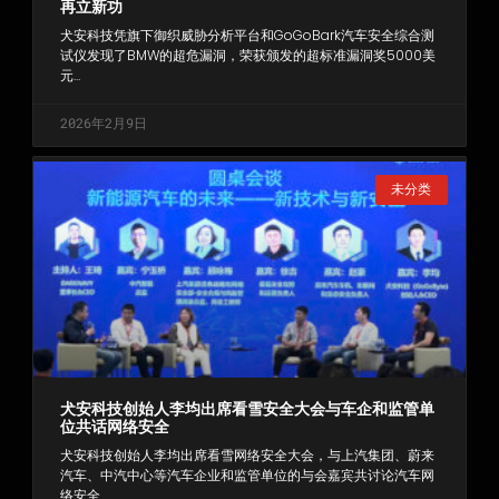
再立新功
犬安科技凭旗下御织威胁分析平台和GoGoBark汽车安全综合测
试仪发现了BMW的超危漏洞，荣获颁发的超标准漏洞奖5000美
元…
2026年2月9日
未分类
犬安科技创始人李均出席看雪安全大会与车企和监管单
位共话网络安全
犬安科技创始人李均出席看雪网络安全大会，与上汽集团、蔚来
汽车、中汽中心等汽车企业和监管单位的与会嘉宾共讨论汽车网
络安全