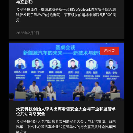
再立新功
犬安科技凭旗下御织威胁分析平台和GoGoBark汽车安全综合测
试仪发现了BMW的超危漏洞，荣获颁发的超标准漏洞奖5000美
元…
2026年2月9日
未分类
犬安科技创始人李均出席看雪安全大会与车企和监管单
位共话网络安全
犬安科技创始人李均出席看雪网络安全大会，与上汽集团、蔚来
汽车、中汽中心等汽车企业和监管单位的与会嘉宾共讨论汽车网
络安全