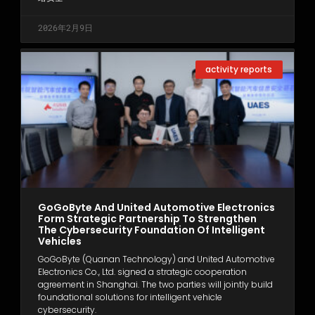
2026年2月9日
activity reports
GoGoByte And United Automotive Electronics
Form Strategic Partnership To Strengthen
The Cybersecurity Foundation Of Intelligent
Vehicles
GoGoByte (Quanan Technology) and United Automotive
Electronics Co., Ltd. signed a strategic cooperation
agreement in Shanghai. The two parties will jointly build
foundational solutions for intelligent vehicle
cybersecurity.