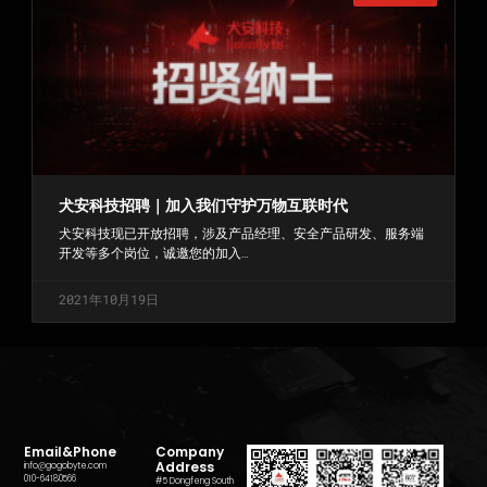
犬安科技招聘｜加入我们守护万物互联时代
犬安科技现已开放招聘，涉及产品经理、安全产品研发、服务端
开发等多个岗位，诚邀您的加入…
2021年10月19日
«上一页
1
2
3
下一页 »
Email&Phone
Company
Address
info@gogobyte.com
010-64180566
#5 Dongfeng South