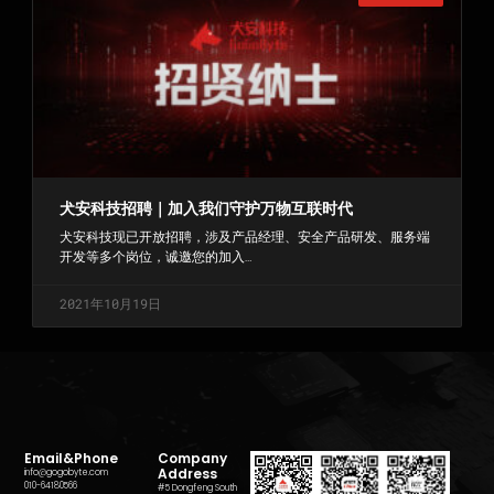
犬安科技招聘｜加入我们守护万物互联时代
犬安科技现已开放招聘，涉及产品经理、安全产品研发、服务端
开发等多个岗位，诚邀您的加入…
2021年10月19日
«上一页
1
2
3
下一页 »
Email&Phone
Company
Address
info@gogobyte.com
010-64180566
#5 Dongfeng South