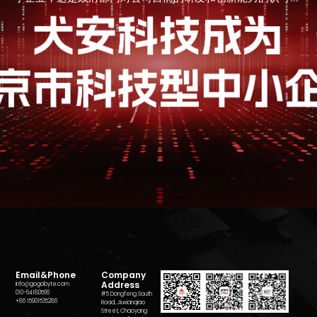
Email&Phone
Company
Address
info@gogobyte.com
010-64180566
#5 Dongfeng South
+86 15901535286
Road, Jiuxianqiao
Street, Chaoyang