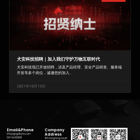
犬安科技招聘｜加入我们守护万物互联时代
犬安科技现已开放招聘，涉及产品经理、安全产品研发、服务端
开发等多个岗位，诚邀您的加入…
2021年10月19日
«上一页
1
2
3
下一页 »
Email&Phone
Company
Address
info@gogobyte.com
010-64180566
#5 Dongfeng South