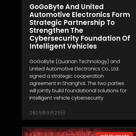
GoGoByte And United
Automotive Electronics Form
Strategic Partnership To
Strengthen The
Cybersecurity Foundation Of
Intelligent Vehicles
GoGoByte (Quanan Technology) and
United Automotive Electronics Co., Ltd.
signed a strategic cooperation
agreement in Shanghai. The two parties
will jointly build foundational solutions for
intelligent vehicle cybersecurity.
2025年9月25日
activity reports