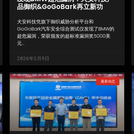
品御织&GoGoBark再立新功
犬安科技凭旗下御织威胁分析平台和
GoGoBark汽车安全综合测试仪发现了BMW的
超危漏洞，荣获颁发的超标准漏洞奖5000美
元…
2026年2月9日
最新动态