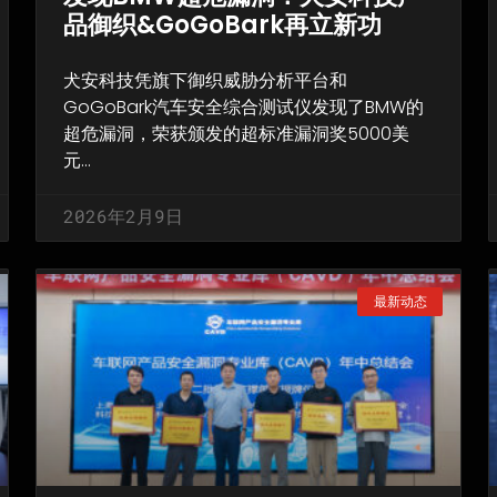
品御织&GoGoBark再立新功
犬安科技凭旗下御织威胁分析平台和
GoGoBark汽车安全综合测试仪发现了BMW的
超危漏洞，荣获颁发的超标准漏洞奖5000美
元…
2026年2月9日
最新动态