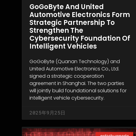
GoGoByte And United
Automotive Electronics Form
Strategic Partnership To
Strengthen The
Cybersecurity Foundation Of
Intelligent Vehicles
GoGoByte (Quanan Technology) and
United Automotive Electronics Co., Ltd.
signed a strategic cooperation
agreement in Shanghai. The two parties
will jointly build foundational solutions for
intelligent vehicle cybersecurity.
2025年9月25日
activity reports